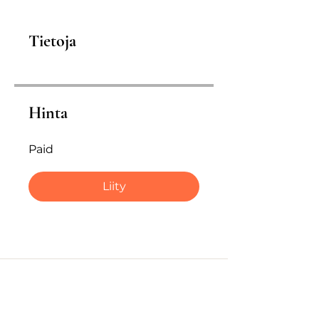
Tietoja
Hinta
Paid
Liity
Ilo nähdä sinut täällä!