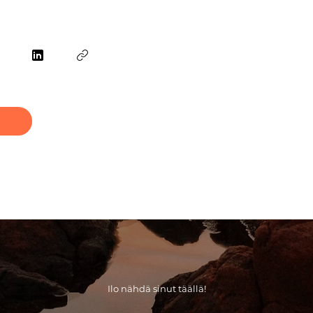
Ilo nähdä sinut täällä!