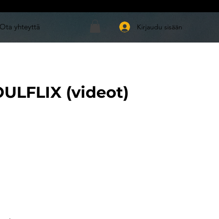
Ota yhteyttä
Kirjaudu sisään
ULFLIX (videot)