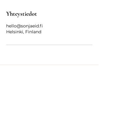
Yhteystiedot
hello@sonjaeid.fi
Helsinki, Finland
Ilo nähdä sinut täällä!
hello[at]sonjaeid.fi
Tietosuojaseloste
Brändäys: Sonja Eid
Nettisiv
ut:
Success Soul -nettisivupohja