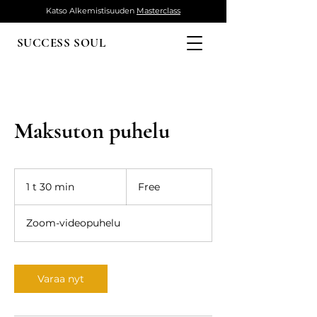
Katso Alkemistisuuden
Masterclass
SUCCESS SOUL
Maksuton puhelu
Free
1 t 30 min
1
Free
3
0
Zoom-videopuhelu
m
i
n
Varaa nyt