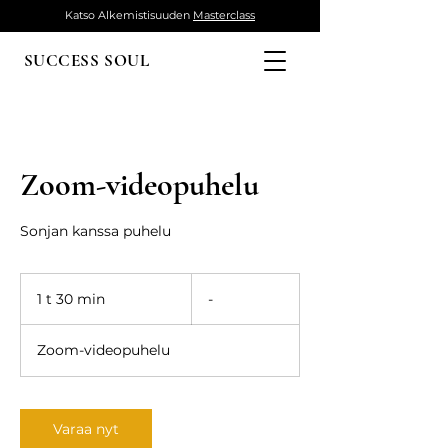
Katso Alkemistisuuden
Masterclass
SUCCESS SOUL
Zoom-videopuhelu
Sonjan kanssa puhelu
-
1 t 30 min
1
-
3
0
Zoom-videopuhelu
m
i
n
Varaa nyt