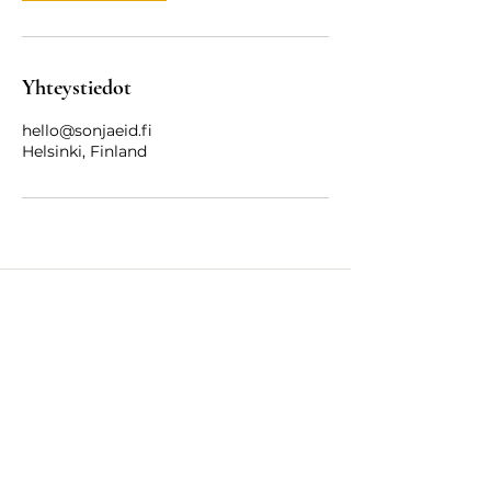
Yhteystiedot
hello@sonjaeid.fi
Helsinki, Finland
Ilo nähdä sinut täällä!
hello[at]sonjaeid.fi
Tietosuojaseloste
Brändäys: Sonja Eid